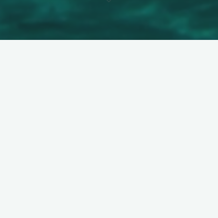
Groupes constitués
OFFRES 2025
Séjour balnéaire 15 jours en
Sardaigne du 12 au 26
septembre 2025
30 septembre 2024
DEPART GARANTI – 1 760 € par personne – Réservez