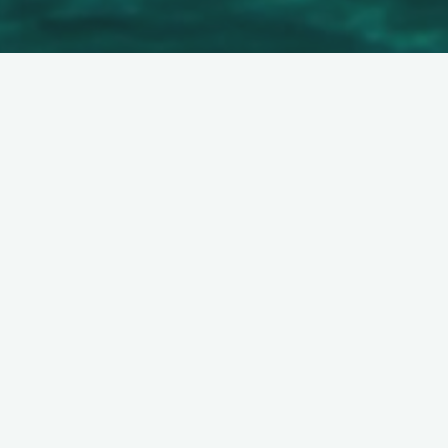
Groupes constitués
OFFRES 2025
Circuit à Madère pendant la
Fête des Fleurs 2025
30 septembre 2024
DEPART GARANTI – 1 900€ par personne – Réservez
vite ! Du 9 au 16 mai 2025, partez …
Read more