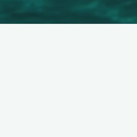
Groupes privatifs
Voyageons autrement … en
Chine !
30 septembre 2024
Découvrir la diversité culturelle, historique et naturelle
de la Chine tout en appréciant le confort et la praticité
…